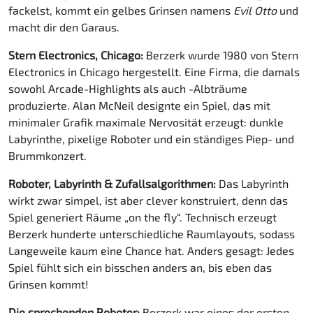
fackelst, kommt ein gelbes Grinsen namens
Evil Otto
und
macht dir den Garaus.
Stern Electronics, Chicago:
Berzerk wurde 1980 von Stern
Electronics in Chicago hergestellt. Eine Firma, die damals
sowohl Arcade-Highlights als auch -Albträume
produzierte. Alan McNeil designte ein Spiel, das mit
minimaler Grafik maximale Nervosität erzeugt: dunkle
Labyrinthe, pixelige Roboter und ein ständiges Piep- und
Brummkonzert.
Roboter, Labyrinth & Zufallsalgorithmen:
Das Labyrinth
wirkt zwar simpel, ist aber clever konstruiert, denn das
Spiel generiert Räume „on the fly“. Technisch erzeugt
Berzerk hunderte unterschiedliche Raumlayouts, sodass
Langeweile kaum eine Chance hat. Anders gesagt: Jedes
Spiel fühlt sich ein bisschen anders an, bis eben das
Grinsen kommt!
Die sprechenden Roboter:
Berzerk war eines der ersten