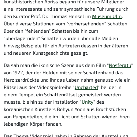
kunsthistorischen Abriss begann für unsere Mitglieder
eine interessante und sehr sympathische Führung durch
den Kurator Prof. Dr. Thomas Hensel im
Museum Ulm
.
Über diverse Stationen vom "vorhersehenden" Schatten
über den "fehlenden" Schatten bis hin zum
"überlagernden" Schatten wurden über alle Medien
hinweg Beispiele für ein Auftreten dessen in der älteren
und neueren Kunstgeschichte gezeigt.
Da sah man die ikonische Szene aus dem Film "
Nosferatu
"
von 1922, der der Holden mit seiner Schattenhand das
Herz zerdrückte und ihr das Leben nahm genauso wie ein
Rätsel aus der Videospielreihe "
Uncharted
" bei der in
einem Tempel ein Schattenrätsel gemeistert werden
musste, bis hin zu der Installation "
Unity
" des
koreanischen Künstlers Bohyun Yoon aus Bruchstücken
von Puppenteilen, die im Licht und Schatten wieder ihren
lebendigen Körper fanden.
Das Thema Videospiel nahm in Rahmen der Ausstellung