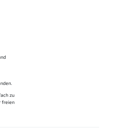
und
nden.
fach zu
 freien