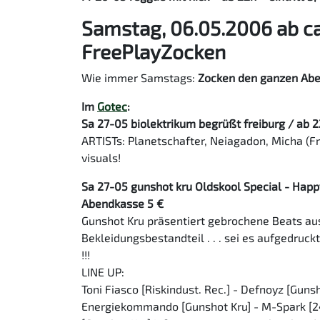
Samstag, 06.05.2006 ab ca
FreePlayZocken
Wie immer Samstags:
Zocken den ganzen Ab
Im
Gotec
:
Sa 27-05 biolektrikum begrüßt freiburg / ab 22h
ARTISTs: Planetschafter, Neiagadon, Micha (Fr
visuals!
Sa 27-05 gunshot kru Oldskool Special - Happ
Abendkasse 5 €
Gunshot Kru präsentiert gebrochene Beats au
Bekleidungsbestandteil . . . sei es aufgedruck
!!!
LINE UP:
Toni Fiasco [Riskindust. Rec.] - Defnoyz [Guns
Energiekommando [Gunshot Kru] - M-Spark [2