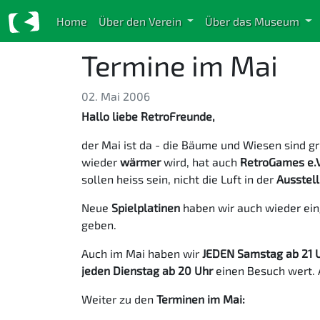
Home
Über den Verein
Über das Museum
Termine im Mai
02. Mai 2006
Hallo liebe RetroFreunde,
der Mai ist da - die Bäume und Wiesen sind g
wieder
wärmer
wird, hat auch
RetroGames e.V
sollen heiss sein, nicht die Luft in der
Ausstel
Neue
Spielplatinen
haben wir auch wieder ein
geben.
Auch im Mai haben wir
JEDEN Samstag ab 21 U
jeden Dienstag ab 20 Uhr
einen Besuch wert.
Weiter zu den
Terminen im Mai: