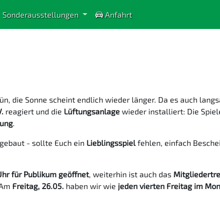
Sonderausstellungen
Anfahrt
rün, die Sonne scheint endlich wieder länger. Da es auch lang
.
reagiert und die
Lüftungsanlage
wieder installiert: Die Spiel
lung
.
gebaut - sollte Euch ein
Lieblingsspiel
fehlen, einfach Besche
hr für Publikum geöffnet
, weiterhin ist auch das
Mitgliedertr
 Am
Freitag, 26.05.
haben wir wie
jeden vierten Freitag im Mo