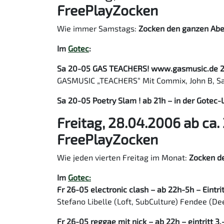
FreePlayZocken
Wie immer Samstags:
Zocken den ganzen Ab
Im
Gotec
:
Sa 20-05 GAS TEACHERS! www.gasmusic.de 22-5h
GASMUSIC „TEACHERS“ Mit Commix, John B, Sabr
Sa 20-05 Poetry Slam ! ab 21h – in der Gotec-
Freitag, 28.04.2006 ab ca.
FreePlayZocken
Wie jeden vierten Freitag im Monat:
Zocken d
Im
Gotec:
Fr 26-05 electronic clash – ab 22h-5h – Eintrit
Stefano Libelle (Loft, SubCulture) Fendee (De
Fr 26-05 reggae mit nick – ab 22h – eintritt 3,