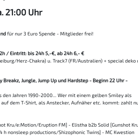
. 21:00 Uhr
end
für nur 3 Euro Spende - Mitglieder frei!
 / Eintritt: bis 24h 5,-€, ab 24h 6,- €
eiburg/Herz-Chakra) u. Track7 (FR/Australien) + special deko 
y Breakz, Jungle, Jump Up und Hardstep - Beginn 22 Uhr -
s den Jahren 1990-2000... Wer mit einem gelben Smiley als
t auf dem T-Shirt, als Anstecker, Aufnäher etc. kommt: zahlt n
hot Kru/e:Motion/Eruption FM] - Elistha b2b Solid [Gunshot Kru
4 h nonsleep productions/Shizophonic Twins] - MC Kwestion