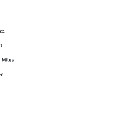
zz,
rt
, Miles
ee