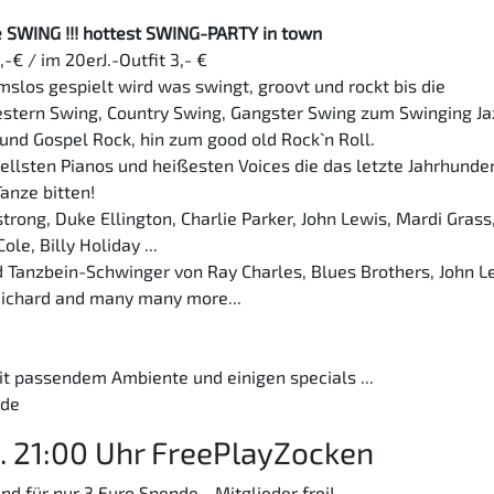
 the SWING !!! hottest SWING-PARTY in town
,-€ / im 20erJ.-Outfit 3,- €
mslos gespielt wird was swingt, groovt und rockt bis die
estern Swing, Country Swing, Gangster Swing zum Swinging Ja
und Gospel Rock, hin zum good old Rock` n Roll.
ellsten Pianos und heißesten Voices die das letzte Jahrhunde
anze bitten!
trong, Duke Ellington, Charlie Parker, John Lewis, Mardi Grass
le, Billy Holiday ...
 Tanzbein-Schwinger von Ray Charles, Blues Brothers, John L
 Richard and many many more...
it passendem Ambiente und einigen specials ...
.de
. 21:00 Uhr FreePlayZocken
für nur 3 Euro Spende - Mitglieder frei!