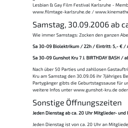
Lesbian & Gay Film Festival Karlsruhe - Mem
www.filmtage-karlsruhe.de / www.kinemathe
Samstag, 30.09.2006 ab ca
Wie immer Samstags: Zocken den ganzen Abend 
Sa 30-09 Biolektrikum / 22h / Eintritt: 5,- € /
Sa 30-09 Gunshot Kru 7 J. BIRTHDAY BASH / ab 2
Nach über 50 Parties und zahllosen Gastauftr
Kru am Samstag den 30.09.06 ihr 7jähriges Be
Partygänger gibts die Geburtstagssause für u
weitere Infos unter www.gunshot-kru.de ode
Sonstige Öffnungszeiten
Jeden Dienstag ab ca. 20 Uhr Mitglieder- und
Jeden Dienstag ist von ca. 20 Uhr an Mitglie