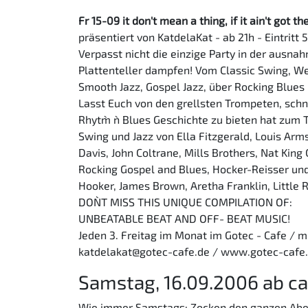
Fr 15-09 it don't mean a thing, if it ain't got
präsentiert von KatdelaKat - ab 21h - Eintritt 5
Verpasst nicht die einzige Party in der ausnah
Plattenteller dampfen! Vom Classic Swing, W
Smooth Jazz, Gospel Jazz, über Rocking Blues 
Lasst Euch von den grellsten Trompeten, schn
Rhytm` n` Blues Geschichte zu bieten hat zum T
Swing und Jazz von Ella Fitzgerald, Louis Arms
Davis, John Coltrane, Mills Brothers, Nat King Co
Rocking Gospel and Blues, Hocker-Reisser und
Hooker, James Brown, Aretha Franklin, Little
DON`T MISS THIS UNIQUE COMPILATION OF:
UNBEATABLE BEAT AND OFF- BEAT MUSIC!
Jeden 3. Freitag im Monat im Gotec - Cafe / m
katdelakat@gotec-cafe.de / www.gotec-cafe
Samstag, 16.09.2006 ab ca
Wie immer Samstags: Zocken den ganzen Abend 