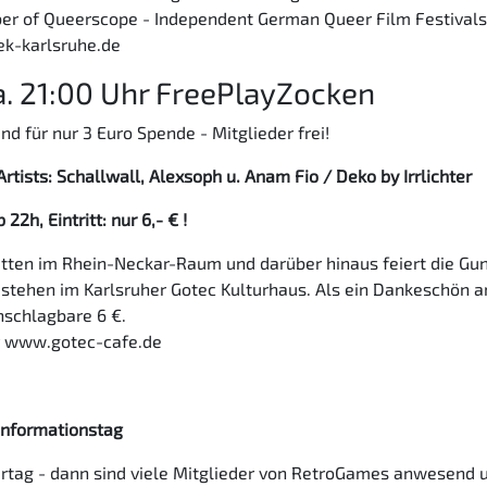
ber of Queerscope - Independent German Queer Film Festivals
k-karlsruhe.de
. 21:00 Uhr FreePlayZocken
für nur 3 Euro Spende - Mitglieder frei!
 Artists: Schallwall, Alexsoph u. Anam Fio / Deko by Irrlichter
2h, Eintritt: nur 6,- € !
itten im Rhein-Neckar-Raum und darüber hinaus feiert die Gu
stehen im Karlsruher Gotec Kulturhaus. Als ein Dankeschön a
nschlagbare 6 €.
r www.gotec-cafe.de
 Informationstag
dertag - dann sind viele Mitglieder von RetroGames anwesend 