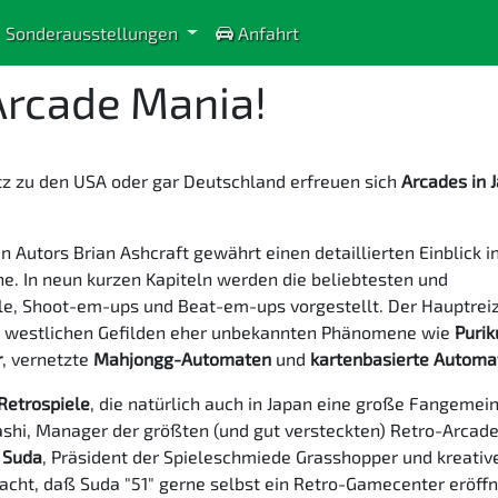
Sonderausstellungen
Anfahrt
Arcade Mania!
tz zu den USA oder gar Deutschland erfreuen sich
Arcades in 
 Autors Brian Ashcraft gewährt einen detaillierten Einblick in
e. In neun kurzen Kapiteln werden die beliebtesten und
le, Shoot-em-ups und Beat-em-ups vorgestellt. Der Hauptrei
 in westlichen Gefilden eher unbekannten Phänomene wie
Purik
r
, vernetzte
Mahjongg-Automaten
und
kartenbasierte Automa
Retrospiele
, die natürlich auch in Japan eine große Fangemei
ashi, Manager der größten (und gut versteckten) Retro-Arcad
 Suda
, Präsident der Spieleschmiede Grasshopper und kreativ
dacht, daß Suda "51" gerne selbst ein Retro-Gamecenter eröff