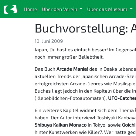
Home
Über den Verein
Über das Museum
Buchvorstellung: 
10. Juni 2009
Japan, Du hast es einfach besser! Im Gegensa
noch immer großer Beliebtheit.
Das Buch
Arcade Mania!
des in Osaka lebenden
aktuellen Trends der japanischen Arcade-Szen
erfolgreichsten Arcade-Genres wie Musikspie
Buches liegt jedoch in den Kapiteln über die
(Klebebildchen-Fotoautomaten),
UFO-Catche
Ein weiteres Kapitel widmet sich dem Thema
haben. Der Autor interviewt Toshiyuki Kanbay
Shibuya Kaikan Monaco
in Tokyo, sowie
Goichi
hinter Kunstwerken wie Killer7. Wer hätte ge