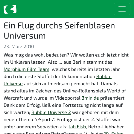
Ein Flug durchs Seifenblasen
Universum
23. März 2010
Was mag das wohl bedeuten? Wir wollen euch jetzt nicht
im Unklaren lassen. Also ... aus Berlin stammt das
Morphium Film Team
, welches bereits im letzten Jahr
durch die erste Staffel der Dokumentation
Bubble
Universe
auf sich aufmerksam gemacht hat. Damals
stand alles im Zeichen des Online-Rollenspiels World of
Warcraft und wurde im Videoportal
3min.de
präsentiert.
Dank dem Erfolg, ließ eine Fortsetzung nicht lange auf
sich warten;
Bubble Universe 2
war geboren mit dem
neuen Thema "eSports". Protagonist der 2. Staffel war
unter anderem Sebastien aka
Jah Fish
, Retro-Liebhaber
und guter Freund von RetroGames e. V.. In der
10. Folge