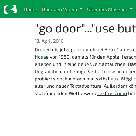
Home
Über den Verein
Über das Museum
"go door"..."use butt
13. April 2010
Drehen die jetzt ganz durch bei RetroGames 
House
von 1980, damals für den Apple II ersc
erleben und in eine neue Welt abtauchen. Das
Unglaublich für heutige Verhältnisse, in den
probiert's doch einfach mal selbst aus. Mögli
alter und neuer Textadventure. Außerdem könn
stattfindenden Wettbewerb
Texfire-Comp
bete