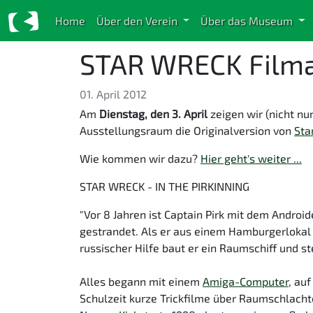
Home
Über den Verein
Über das Museum
STAR WRECK Film
01. April 2012
Am
Dienstag, den 3. April
zeigen wir (nicht nur
Ausstellungsraum die Originalversion von
Sta
Wie kommen wir dazu?
Hier geht's weiter ...
STAR WRECK - IN THE PIRKINNING
"Vor 8 Jahren ist Captain Pirk mit dem Androi
gestrandet. Als er aus einem Hamburgerlokal 
russischer Hilfe baut er ein Raumschiff und s
Alles begann mit einem
Amiga-Computer
, au
Schulzeit kurze Trickfilme über Raumschlachte