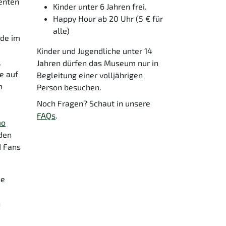
denten
Kinder unter 6 Jahren frei.
u
Happy Hour ab 20 Uhr (5 € für
alle)
rde im
Kinder und Jugendliche unter 14
,
Jahren dürfen das Museum nur in
ie auf
Begleitung einer volljährigen
m
Person besuchen.
Noch Fragen? Schaut in unsere
FAQs
.
mo
iden
d Fans
he
n