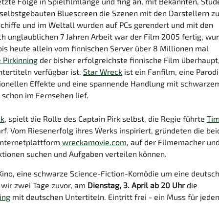
etzte Folge in Spielfilmlänge und fing an, mit Bekannten, Stu
elbstgebauten Bluescreen die Szenen mit den Darstellern z
chiffe und im Weltall wurden auf PCs gerendert und mit den
unglaublichen 7 Jahren Arbeit war der Film 2005 fertig, wu
s heute allein vom finnischen Server über 8 Millionen mal
 Pirkinning
der bisher erfolgreichste finnische Film überhaupt
tertiteln verfügbar ist.
Star Wreck
ist ein Fanfilm, eine Parod
ssionellen Effekte und eine spannende Handlung mit schwarze
schon im Fernsehen lief.
ck
, spielt die Rolle des Captain Pirk selbst, die Regie führte
Ti
rf. Vom Riesenerfolg ihres Werks inspiriert, gründeten die be
Internetplattform
wreckamovie.com
, auf der Filmemacher un
ktionen suchen und Aufgaben verteilen können.
Kino, eine schwarze Science-Fiction-Komödie um eine deutsc
 wir zwei Tage zuvor, am
Dienstag, 3. April ab 20 Uhr
die
ing
mit deutschen Untertiteln. Eintritt frei - ein Muss für jede