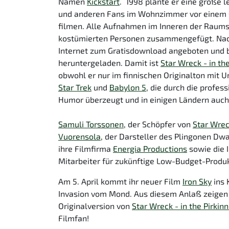
Namen
Kickstart
. 1998 plante er eine große l
und anderen Fans im Wohnzimmer vor einem s
filmen. Alle Aufnahmen im Inneren der Raums
kostümierten Personen zusammengefügt. Nach 
Internet zum Gratisdownload angeboten und bi
heruntergeladen. Damit ist
Star Wreck - in the
obwohl er nur im finnischen Originalton mit Un
Star Trek
und
Babylon 5
, die durch die profe
Humor überzeugt und in einigen Ländern auch 
Samuli Torssonen
, der Schöpfer von
Star Wre
Vuorensola
, der Darsteller des Plingonen Dwa
ihre Filmfirma
Energia Productions
sowie die 
Mitarbeiter für zukünftige Low-Budget-Produ
Am 5. April kommt ihr neuer Film
Iron Sky
ins 
Invasion vom Mond. Aus diesem Anlaß zeigen
Originalversion von
Star Wreck - in the Pirkinn
Filmfan!