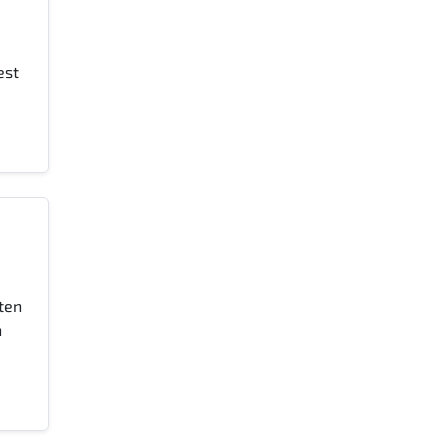
,
est
ten
n