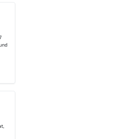
7
 und
t,