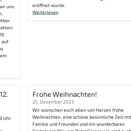
eröffnet wurde.
an uns
Weiterlesen
n,
 Aber
zahlen.
 10
n auf
as
llem
12.
Frohe Weihnachten!
25. Dezember 2023
Wir wünschen euch allen von Herzen frohe
Weihnachten, eine schöne besinnliche Zeit mi
19 Uhr
Familie und Freunden und ein wunderbares
Festessen! Wir vom RetroGames e.V. sind euc